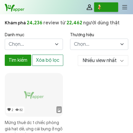
Review
Viết
24,236
review từ
22,462
người dùng thật
Khám phá
Danh mục
Thương hiệu
Chọn...
Chọn...
Tìm kiếm
Xóa bộ lọc
Nhiều view nhất
2
82
Mừng thuê dc 1 chiếc phòng
giá hạt dẻ, ưng cái bụng ở ngõ