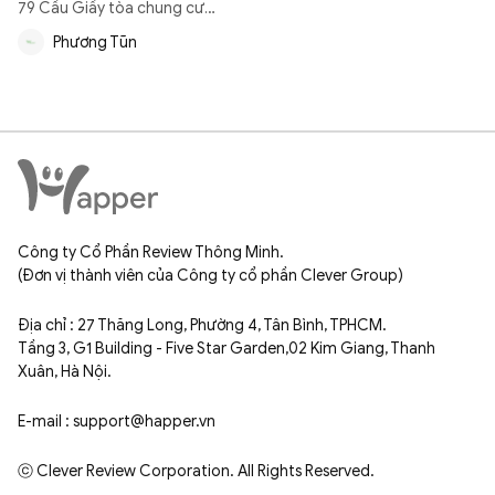
79 Cầu Giấy tòa chung cư
mini Lotus Home 68, nên
Phương Tũn
quyết định làm 1 chiếc kính
mới xinh xẻo, hạt dẻ thì chỉ có
tinh yeu Anna thui ^^
Công ty Cổ Phần Review Thông Minh.
(Đơn vị thành viên của Công ty cổ phần Clever Group)
Địa chỉ : 27 Thăng Long, Phường 4, Tân Bình, TPHCM.
Tầng 3, G1 Building - Five Star Garden,02 Kim Giang, Thanh
Xuân, Hà Nội.
E-mail : support@happer.vn
ⓒ Clever Review Corporation. All Rights Reserved.