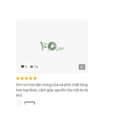
0
70
Srm có mùi đặc trưng của cà phê, chất lỏng
hơn loại khác, cảm giác sau khi rửa mặt ko bị
khô
t*****2