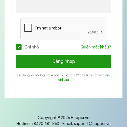
Ghi nhớ
Quên mật khẩu?
Đăng nhập
Đã đăng ký nhưng chưa nhận được mail? hãy truy cập vào
địa
chỉ sau
Copyright © 2026
Happer.vn
Hotline:
+8490.681.1363
- Email:
support@happer.vn