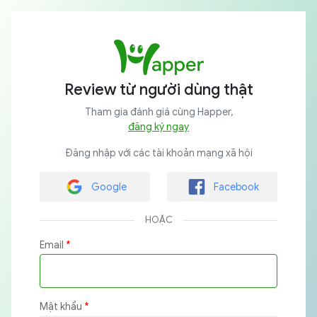
Review từ người dùng thật
Tham gia đánh giá cùng Happer,
đăng ký ngay
Đăng nhập với các tài khoản mạng xã hội
Google
Facebook
HOẶC
Email
Mật khẩu