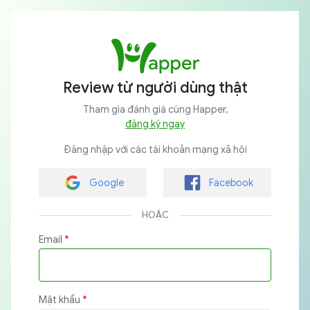
Review từ người dùng thật
Tham gia đánh giá cùng Happer,
đăng ký ngay
Đăng nhập với các tài khoản mạng xã hội
Google
Facebook
HOẶC
Email
Mật khẩu