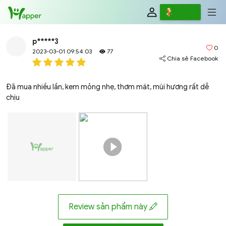
Review
Viết
p*****3
0
2023-03-01 09:54:03
77
Chia sẻ Facebook
Đã mua nhiều lần, kem mỏng nhẹ, thơm mát, mùi hương rất dễ
chịu
Review sản phẩm này