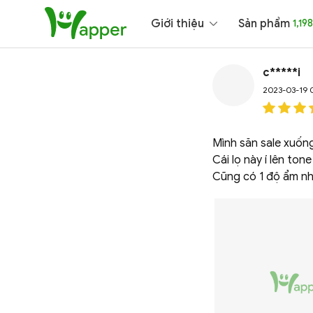
Giới thiệu
Sản phẩm
1,198
c*****i
2023-03-19 
Mình săn sale xuốn
Cái lọ này í lên ton
Cũng có 1 độ ẩm nh