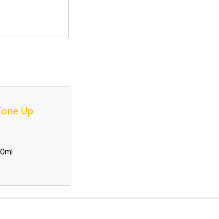
Tone Up
50ml