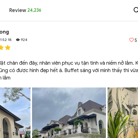
Review
24,236
uong
1:52:18
924
5
 đặt chân đến đây, nhân viên phục vụ tận tình và niềm nở lắm. 
ng có được hình đẹp hết á. Buffet sáng với mình thấy thì vừ
h lắm