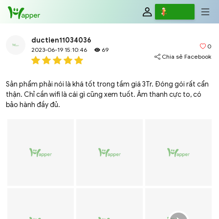
Review
Viết
ductien11034036
0
2023-06-19 15:10:46
69
Chia sẻ Facebook
Sản phẩm phải nói là khá tốt trong tầm giá 3Tr. Đóng gói rất cẩn
thận. Chỉ cần wifi là cái gì cũng xem tuốt. Âm thanh cực to, có
bảo hành đầy đủ.