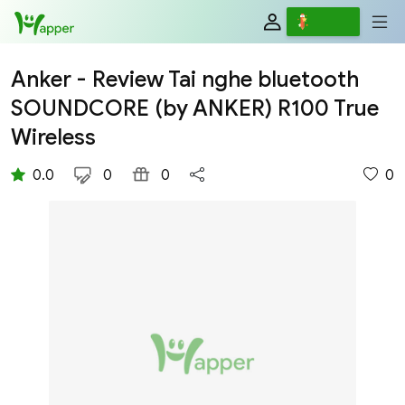
Review
Viết
Anker - Review Tai nghe bluetooth
SOUNDCORE (by ANKER) R100 True
Wireless
0.0
0
0
0