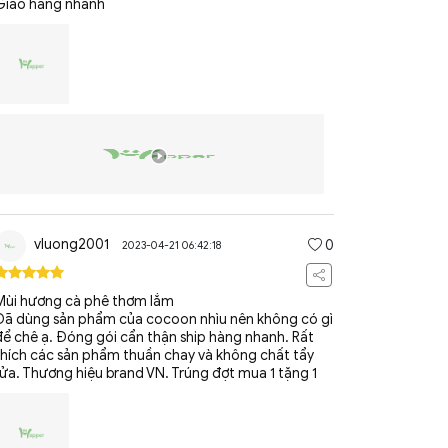
Giao hàng nhanh
vluong2001
0
2023-04-21 06:42:18
Mùi hương cà phê thơm lắm
Đã dùng sản phẩm của cocoon nhìu nên không có gì
để chê ạ. Đóng gói cẩn thận ship hàng nhanh. Rất
thích các sản phẩm thuần chay và không chất tẩy
rửa. Thương hiệu brand VN. Trúng đợt mua 1 tặng 1