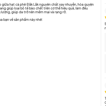
p giữa hạt cà phê Đắk Lắk nguyên chất xay nhuyễn, hòa quyện
ng giúp loại bỏ tế bào chết trên cơ thể hiệu quả, làm đều
 lượng, giúp da trở nên mềm mại và rạng rỡ.
ủa bạn về sản phẩm này nhé!