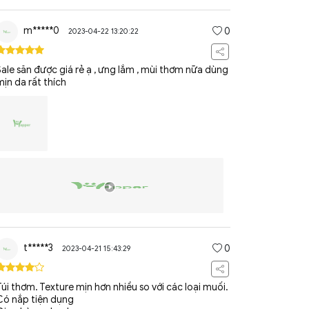
m*****0
0
2023-04-22 13:20:22
Sale săn được giá rẻ ạ , ưng lắm , mùi thơm nữa dùng
mịn da rất thích
t*****3
0
2023-04-21 15:43:29
Túi thơm. Texture mịn hơn nhiều so với các loại muối.
Có nắp tiện dụng