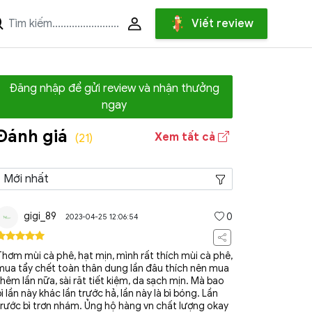
Viết review
Đăng nhập để gửi review và nhận thưởng
ngay
Đánh giá
Xem tất cả
(21)
gigi_89
0
2023-04-25 12:06:54
Thơm mùi cà phê, hạt mịn, mình rất thích mùi cà phê,
mua tẩy chết toàn thân dung lần đâu thích nên mua
thêm lần nữa, sài răt tiết kiệm, da sạch mịn. Mà bao
bì lần này khác lần trước hả, lần này là bì bóng. Lần
trước bì trơn nhám. Ủng hộ hàng vn chất lượng okay