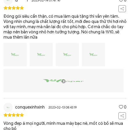
d*****1
0
2023-02-14 01:47:47
Đóng gói siêu cẩn thận, có mua làm quà tặng thì vẫn yên tâm.
Vòng nhìn chung là chất lượng rất tốt, mới đeo qua thử thì hơi nhỏ
với tay mình, may mà nắn lại đc cho phù hợp. Cơ mà chắc do tay
mập nên bản vòng nhỏ hơn tưởng tượng. Nói chung là 11/10, sẽ
mua thêm lần nữa
conquexinhxinh
0
2023-02-13 08:43:19
Vòng đẹp á mọi người, mình mua mày bạc nè, mốt có bồ sẽ mua
cho bồ