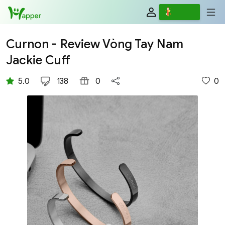
Review
Viết
Curnon - Review Vòng Tay Nam
Jackie Cuff
5.0
138
0
0