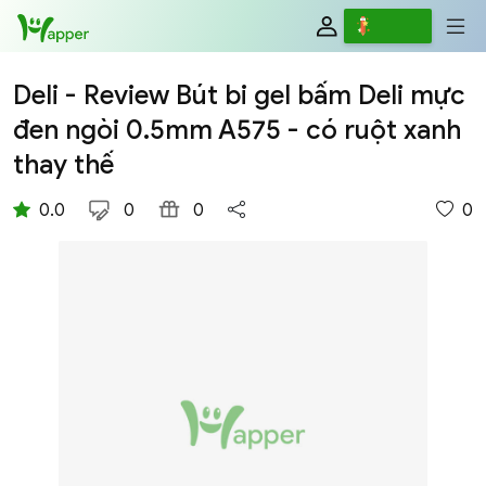
Review
Viết
Deli - Review Bút bi gel bấm Deli mực
đen ngòi 0.5mm A575 - có ruột xanh
thay thế
0.0
0
0
0