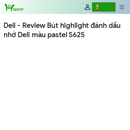
Review
Viết
Deli - Review Bút highlight đánh dấu
nhớ Deli màu pastel S625