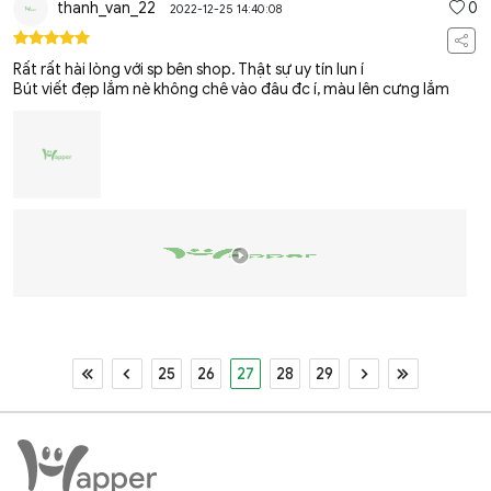
thanh_van_22
0
2022-12-25 14:40:08
Rất rất hài lòng với sp bên shop. Thật sự uy tín lun í
Bút viết đẹp lắm nè không chê vào đâu đc í, màu lên cưng lắm
25
26
27
28
29