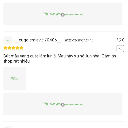
__cugoiemlavit170406__
0
2022-12-29 07:24:15
Bút màu vàng cute lắm lun á. Màu này siu nổi lun nha. Cảm ơn
shop rất nhiều