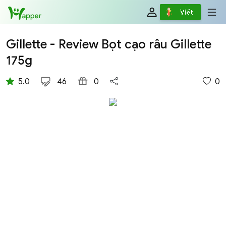
Review
Viết
Gillette - Review Bọt cạo râu Gillette
175g
5.0
46
0
0