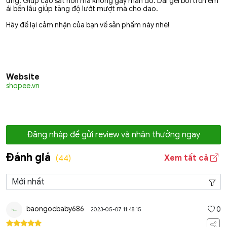
ứng. Giúp cạo sát hơn mà không gây mẩn đỏ. Dải gel bôi trơn êm
ái bền lâu giúp tăng độ lướt mượt mà cho dao.
Hãy để lại cảm nhận của bạn về sản phẩm này nhé!
Website
shopee.vn
Đăng nhập để gửi review và nhận thưởng ngay
Đánh giá
Xem tất cả
(44)
baongocbaby686
0
2023-05-07 11:48:15