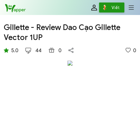
Review
Viết
Gillette - Review Dao Cạo Gillette
Vector 1UP
5.0
44
0
0