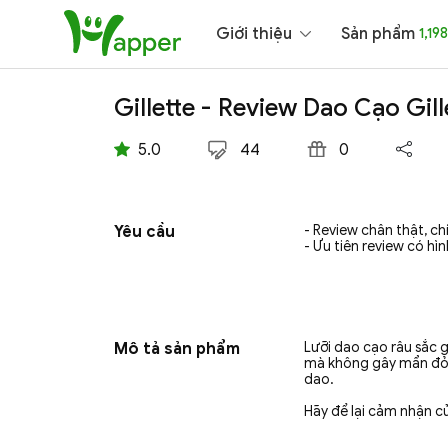
Giới thiệu
Sản phẩm
1,198
Gillette - Review Dao Cạo Gil
5.0
44
0
Yêu cầu
- Review chân thật, c
- Ưu tiên review có hì
Mô tả sản phẩm
Lưỡi dao cạo râu sắc 
mà không gây mẩn đỏ. 
dao.
Hãy để lại cảm nhận c