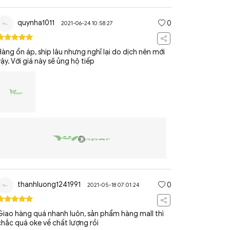
quynha1011
0
2021-06-24 10:58:27
Hàng ổn áp, ship lâu nhưng nghĩ lại do dịch nên mới
vậy. Với giá này sẽ ủng hộ tiếp
thanhluong1241991
0
2021-05-18 07:01:24
Giao hàng quá nhanh luôn, sản phẩm hàng mall thì
chắc quá oke về chất lượng rồi