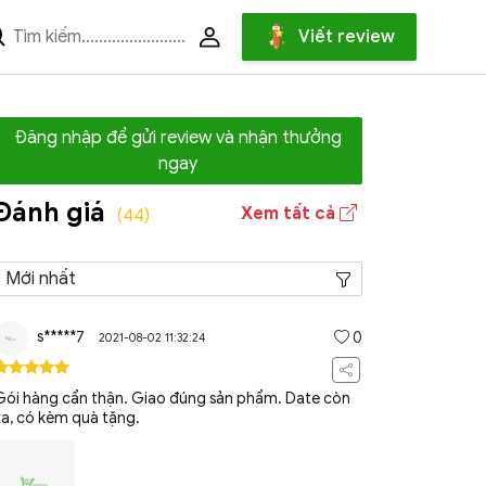
Viết review
Đăng nhập để gửi review và nhận thưởng
ngay
Đánh giá
Xem tất cả
(44)
s*****7
0
2021-08-02 11:32:24
Gói hàng cẩn thận. Giao đúng sản phẩm. Date còn
xa, có kèm quà tặng.