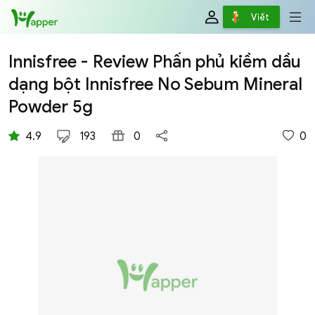
Review
Viết
Innisfree - Review Phấn phủ kiềm dầu
dạng bột Innisfree No Sebum Mineral
Powder 5g
4.9
193
0
0