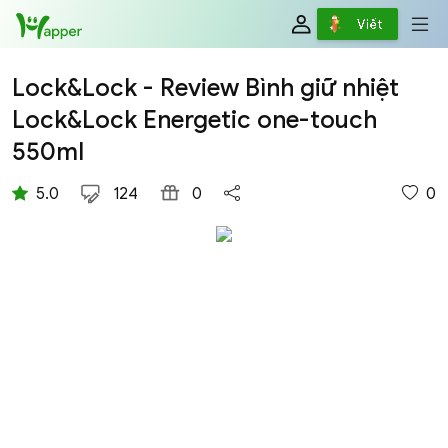
Review
Viết
Lock&Lock - Review Bình giữ nhiệt
Lock&Lock Energetic one-touch
550ml
5.0
124
0
0