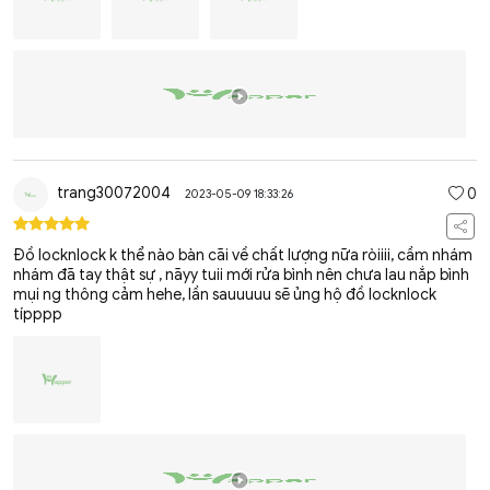
trang30072004
0
2023-05-09 18:33:26
Đồ locknlock k thể nào bàn cãi về chất lượng nữa ròiiii, cầm nhám
nhám đã tay thật sự , nãyy tuii mới rửa bình nên chưa lau nắp bình
mụi ng thông cảm hehe, lần sauuuuu sẽ ủng hộ đồ locknlock
típppp