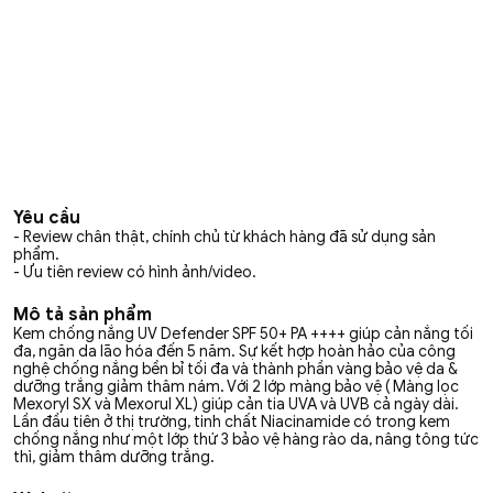
Yêu cầu
- Review chân thật, chính chủ từ khách hàng đã sử dụng sản
phẩm.
- Ưu tiên review có hình ảnh/video.
Mô tả sản phẩm
Kem chống nắng UV Defender SPF 50+ PA ++++ giúp cản nắng tối
đa, ngăn da lão hóa đến 5 năm. Sự kết hợp hoàn hảo của công
nghệ chống nắng bền bỉ tối đa và thành phần vàng bảo vệ da &
dưỡng trắng giảm thâm nám. Với 2 lớp màng bảo vệ ( Màng lọc
Mexoryl SX và Mexorul XL) giúp cản tia UVA và UVB cả ngày dài.
Lần đầu tiên ở thị trường, tinh chất Niacinamide có trong kem
chống nắng như một lớp thứ 3 bảo vệ hàng rào da, nâng tông tức
thì, giảm thâm dưỡng trắng.