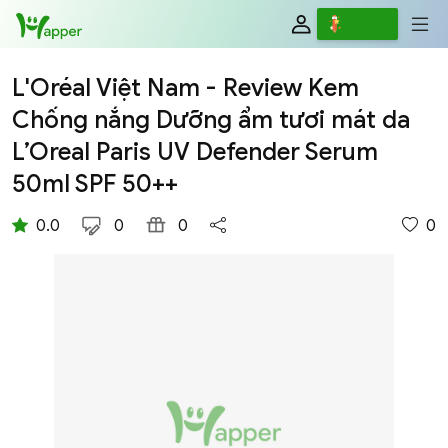
Review
Viết
L'Oréal Việt Nam - Review Kem
Chống nắng Dưỡng ẩm tươi mát da
L’Oreal Paris UV Defender Serum
50ml SPF 50++
0.0
0
0
0