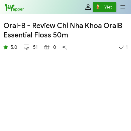
Review
Viết
Oral-B - Review Chỉ Nha Khoa OralB
Essential Floss 50m
5.0
51
0
1