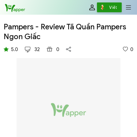
Review
Viết
Pampers - Review Tã Quần Pampers
Ngon Giấc
5.0
32
0
0