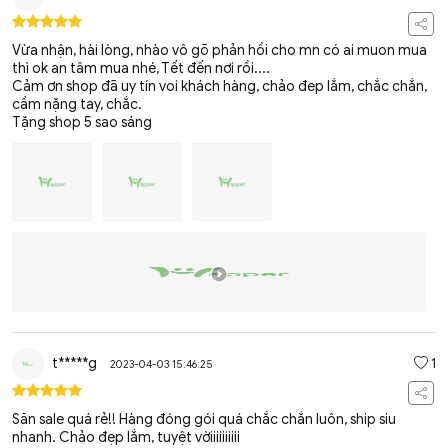
Vừa nhận, hài lòng, nhào vô gõ phản hồi cho mn có ai muon mua
thì ok an tâm mua nhé, Tết đến nơi rồi....
Cảm ơn shop đã uy tín voi khách hàng, chảo đep lắm, chắc chắn,
cầm nặng tay, chắc.
Tặng shop 5 sao sáng
t*****g
1
2023-04-03 15:46:25
Săn sale quá rẻ!! Hàng đóng gói quá chắc chắn luôn, ship siu
nhanh. Chảo đẹp lắm, tuyệt vờiiiiiiiiii