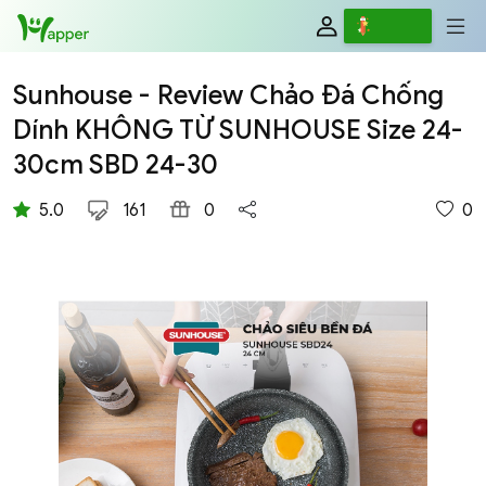
Review
Viết
Sunhouse - Review Chảo Đá Chống
Dính KHÔNG TỪ SUNHOUSE Size 24-
30cm SBD 24-30
5.0
161
0
0