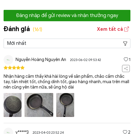
Đăng nhập để gửi review và nhận thưởng ngay
Đánh giá
Xem tất cả
(161)
Nguyễn Hoàng Nguyên An
1
2023-06-02 09:53:42
Nhận hàng cảm thấy khá hài lòng về sản phẩm, chảo cầm chắc
tay, tản nhiệt tốt, chống dính tốt, giao hàng nhanh, mua trên mall
nên cũng yên tâm nữa, sẽ ủng hộ dài
v*****3
2
2023-04-03 23:52:24