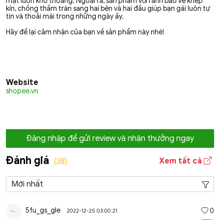
mặt luôn khô thoáng. Ngoài ra, sản phẩm với rãnh bảo vệ khép
kín, chống thấm tràn sang hai bên và hai đầu giúp bạn gái luôn tự
tin và thoải mái trong những ngày ấy.
Hãy để lại cảm nhận của bạn về sản phẩm này nhé!
Website
shopee.vn
Đăng nhập để gửi review và nhận thưởng ngay
Đánh giá
Xem tất cả
(38)
5fu_gs_gle
0
2022-12-25 03:00:21