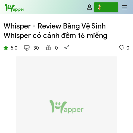
Review
Viết
Whisper - Review Băng Vệ Sinh
Whisper có cánh đêm 16 miếng
5.0
30
0
0