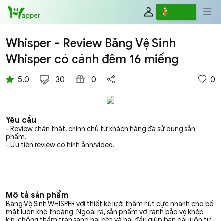
Review
Viết
Whisper - Review Băng Vệ Sinh
Whisper có cánh đêm 16 miếng
5.0
30
0
0
Yêu cầu
- Review chân thật, chính chủ từ khách hàng đã sử dụng sản
phẩm.
- Ưu tiên review có hình ảnh/video.
Mô tả sản phẩm
Băng Vệ Sinh WHISPER với thiết kế lưới thấm hút cực nhanh cho bề
mặt luôn khô thoáng. Ngoài ra, sản phẩm với rãnh bảo vệ khép
kín, chống thấm tràn sang hai bên và hai đầu giúp bạn gái luôn tự