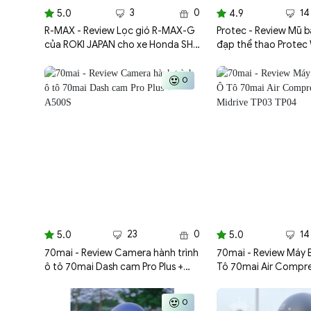
3
0
14
5.0
4.9
R-MAX - Review Lọc gió R-MAX-G
Protec - Review Mũ b
của ROKI JAPAN cho xe Honda SH
đạp thể thao Protec
VN 125/150
0
23
0
14
5.0
5.0
70mai - Review Camera hành trình
70mai - Review Máy
ô tô 70mai Dash cam Pro Plus +
Tô 70mai Air Compre
A500S
Midrive TP03 TP04
0