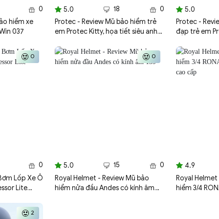
0
18
0
5.0
5.0
ảo hiểm xe
Protec - Review Mũ bảo hiểm trẻ
Protec - Rev
 Win 037
em Protec Kitty, họa tiết siêu anh
đạp trẻ em P
hùng Captain American
0
0
0
15
0
5.0
4.9
 Bơm Lốp Xe Ô
Royal Helmet - Review Mũ bảo
Royal Helmet
ssor Lite
hiểm nửa đầu Andes có kính âm
hiểm 3/4 RON
139
công cao cấ
2