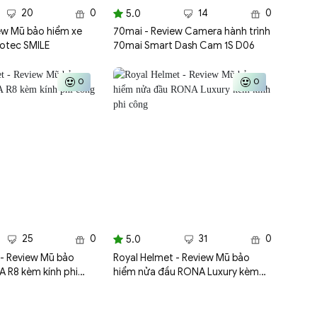
20
0
14
0
5.0
iew Mũ bảo hiểm xe
70mai - Review Camera hành trình
rotec SMILE
70mai Smart Dash Cam 1S D06
0
0
25
0
31
0
5.0
 - Review Mũ bảo
Royal Helmet - Review Mũ bảo
A R8 kèm kính phi
hiểm nửa đầu RONA Luxury kèm
p
kính phi công