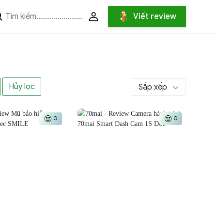
Viết review
Hủy lọc
Sắp xếp
0
0