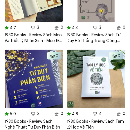
3
0
3
0
4.7
4.3
1980 Books - Review Sách Mèo
1980 Books - Review Sách Tư
Và Triết Lý Nhân Sinh - Mèo Đã
Duy Hệ Thống Trong Công
Dạy Chúng Ta Điều Gì Về Cuộc
Việc
Sống
0
0
2
0
4
0
5.0
4.8
1980 Books - Review Sách
1980 Books - Review Sách Tâm
Nghệ Thuật Tư Duy Phản Biện
Lý Học Về Tiền