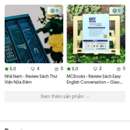
0
0
4
0
2
0
5.0
5.0
Nhã Nam - Review Sách Thư
MCBooks - Review Sách Easy
Viện Nửa Đêm
English Conversation – Giao
Tiếp Tiếng Anh Thật Dễ Dàng
Xem thêm sản phẩm