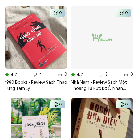
0
0
4
0
3
0
4.7
4.7
1980 Books - Review Sách Thao
Nhã Nam - Review Sách Một
Túng Tâm Lý
Thoáng Ta Rực Rỡ Ở Nhân
Gian
0
0