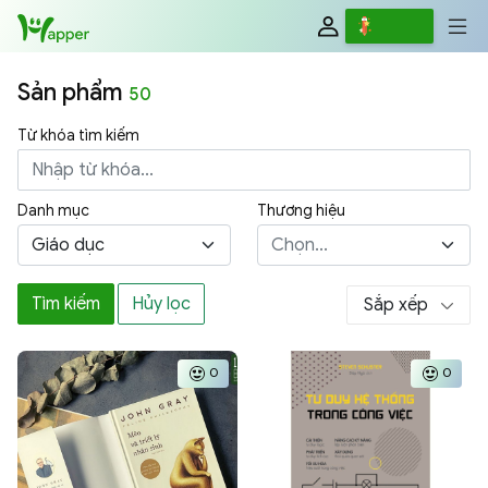
Review
Viết
Sản phẩm
50
Từ khóa tìm kiếm
Danh mục
Thương hiệu
Giáo dục
Chọn...
Tìm kiếm
Hủy lọc
Sắp xếp
0
0