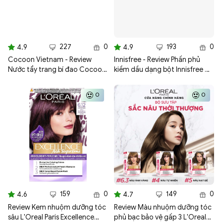
227
0
193
0
4.9
4.9
Cocoon Vietnam - Review
Innisfree - Review Phấn phủ
Nước tẩy trang bí đao Cocoon
kiềm dầu dạng bột Innisfree No
tẩy sạch makeup & giảm dầu
Sebum Mineral Powder 5g
500ml
0
0
159
0
149
0
4.6
4.7
Review Kem nhuộm dưỡng tóc
Review Màu nhuộm dưỡng tóc
sâu L'Oreal Paris Excellence
phủ bạc bảo vệ gấp 3 L'Oreal