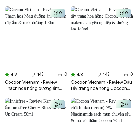
Fashion 172ml với tông màu
Paris Excellence Crème 172ml
thời trang
0
0
143
0
143
0
4.9
4.8
Cocoon Vietnam - Review
Cocoon Vietnam - Review Dầu
Thạch hoa hồng dưỡng ẩm
tẩy trang hoa hồng Cocoon
Cocoon cấp ẩm & nuôi dưỡng
tẩy sạch makeup chuyên
100ml
nghiệp & dưỡng ẩm 140ml
0
0