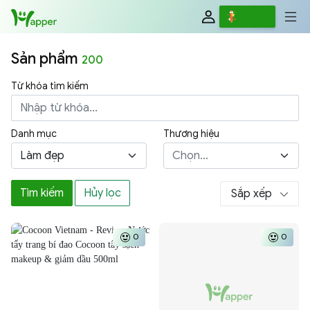
Review
Viết
Sản phẩm
200
Từ khóa tìm kiếm
Danh mục
Thương hiệu
Làm đẹp
Chọn...
Tìm kiếm
Hủy lọc
Sắp xếp
0
0