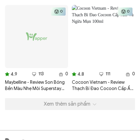
Cocoon giúp sáng da và ngăn
dầu & mụn 310ml
ngừa oxy hóa Cocoon 130ml
0
0
113
0
111
0
4.9
4.8
Maybelline - Review Son Bóng
Cocoon Vietnam - Review
Bền Màu Nhẹ Môi Superstay
Thạch Bí Đao Cocoon Cấp Ẩm
Vinyl Ink Maybelline New York
Và Ngừa Mụn 100ml
4.2ml
Xem thêm sản phẩm