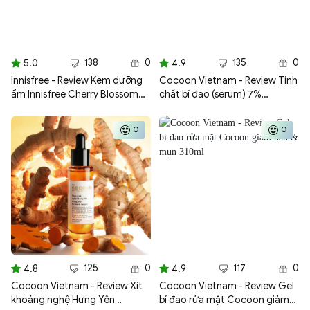
138
0
135
0
5.0
4.9
Innisfree - Review Kem dưỡng
Cocoon Vietnam - Review Tinh
ẩm Innisfree Cherry Blossom
chất bí đao (serum) 7%
Tone Up Cream 50ml
Niacinamide sạch mụn chuyên
sâu & mờ vết thâm Cocoon
0
0
70ml
125
0
117
0
4.8
4.9
Cocoon Vietnam - Review Xịt
Cocoon Vietnam - Review Gel
khoáng nghệ Hưng Yên
bí đao rửa mặt Cocoon giảm