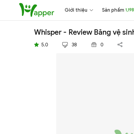
Giới thiệu
Sản phẩm
1,198
Whisper - Review Băng vệ si
5.0
38
0